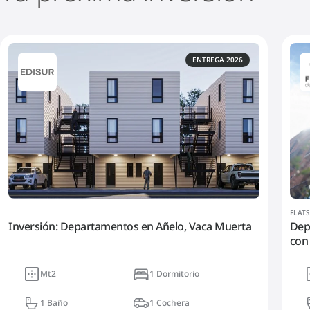
ENTREGA 2026
FLAT
Inversión: Departamentos en Añelo, Vaca Muerta
Dep
con 
Mt2
1 Dormitorio
1 Baño
1 Cochera