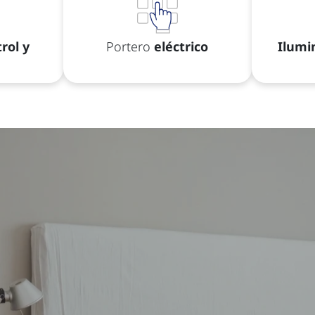
rol y
Portero
eléctrico
Ilumi