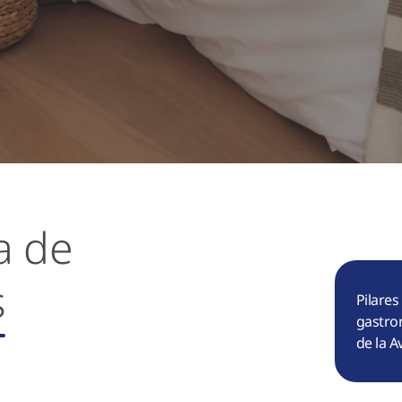
a de
s
Pilares
gastron
de la A