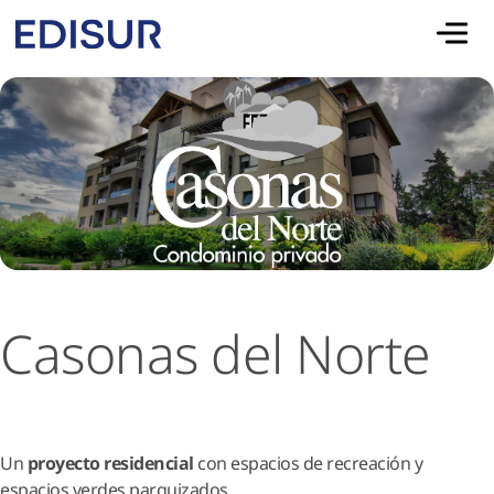
Skip to main content
Casonas del Norte
Un
proyecto residencial
con espacios de recreación y
espacios verdes parquizados.